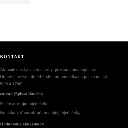
KONTAKT
Ak máte otázky alebo návrhy, prosím, kontaktujte nás.
Odpovieme vám do 24 hodín, od pondelka do piatka medzi
9:00 a 17:00.
contact@plysakland.sk
Sledovať moju objednávku
Kontaktovať nás ohľadom mojej objednávky
Hodnotenia zákazníkov