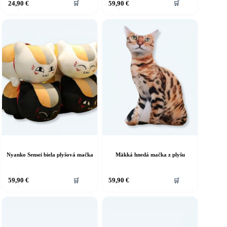
24,90
€
59,90
€
🛒
🛒
produkt
má
viacero
variantov.
Možnosti
si
môžete
vybrať
na
stránke
produktu.
Nyanko Sensei biela plyšová mačka
Mäkká hnedá mačka z plyšu
ento
Tento
59,90
€
59,90
€
🛒
🛒
rodukt
produkt
á
má
iacero
viacero
ariantov.
variantov.
ožnosti
Možnosti