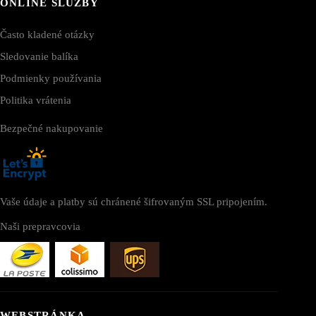
ONLINE SLUŽBY
Často kladené otázky
Sledovanie balíka
Podmienky používania
Politika vrátenia
Bezpečné nakupovanie
Vaše údaje a platby sú chránené šifrovaným SSL pripojením.
Naši prepravcovia
WEBSTRÁNKA