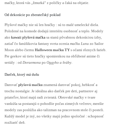
mačky, ktorá vás „žmurká“ z poličky a čaká na objatie.
Od dekorácie po zberateľský poklad
Plyšové mačky nie sú len hračky : sú to malé umelecké diela.
Položené na komode dodajú interiéru osobnosť a teplo. Modely
ako
kawaii plyšová mačka
sa stanú pôvabnou dekoráciou izby,
zatiaľ čo fanúšikovia fantasy sveta ocenia
mačku Lunu
zo Sailor
Moon alebo čiernu
Halloween mačku TY
s očami rôznych farieb.
Pre geekov sú tieto hračky spomienkou na obľúbené anime či
seriály : od
Doraemona
po
Oggyho a šváby
.
Darček, ktorý má dušu
Darovať
plyšovú mačku
znamená darovať pokoj, hebkosť a
trochu nostalgie. Je ideálna ako darček pre deti, partnerov aj
priateľov, ktorí majú radi zvieratá. Obrovské mačky v tvare
vankúša sa postarajú o pohodlie počas zimných večerov, menšie
modely zas poslúžia ako talizman na pracovnom stole či posteli.
Každý model je iný, no všetky majú jedno spoločné : schopnosť
rozžiariť deň.