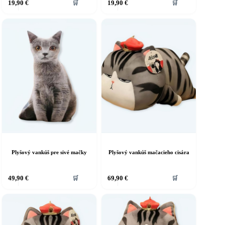
19,90
€
19,90
€
🛒
🛒
Plyšový vankúš pre sivé mačky
Plyšový vankúš mačacieho cisára
ento
49,90
€
69,90
€
🛒
🛒
rodukt
á
iacero
ariantov.
ožnosti