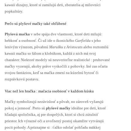
kawaii dizajny, ktoré si zamilujú deti, zberatelia aj milovníci
popkultúry.
Prečo sú plyšové mačky také obľúbené
Plyšová mačka
v sebe spája dve vlastnosti, ktoré deti milujú:
hebkosť a osobnosť. Či už ide o ikonického
Garfielda
s jeho
lenivým výrazom, pôvabnú
Marušku z Aristocats
alebo roztomilú
kawaii mačku so šálom a klobúkom, každá z nich má svoj
charakter. Niektoré modely sú neuveriteľne realistické : pruhované
mačky vyzerajú, akoby práve vyskočili z pohovky. Iné zas očaria
svojou fantáziou, keď sa mačka zmení na kúzelnú bytosť či
rozprávkovú postavu.
Viac než len hračka : mačacia osobnosť v každom kúsku
Mačky symbolizujú nezávislosť a pôvab, no zároveň vyžarujú
pokoj a jemnosť. Preto sú
plyšové mačky
ideálne pre deti, ktoré
hľadajú spoločníka, aj pre dospelých, ktorí si chcú zútulniť
priestor. Ich výrazné oči a uvoľnený postoj okamžite vytvárajú
pocit pohody. A priznajme si : ťažko odolať pohľadu mäkkej