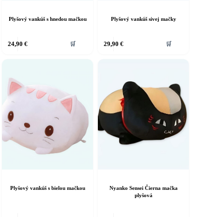
Plyšový vankúš s hnedou mačkou
Plyšový vankúš sivej mačky
24,90
€
29,90
€
🛒
🛒
Plyšový vankúš s bielou mačkou
Nyanko Sensei Čierna mačka
plyšová
Tento