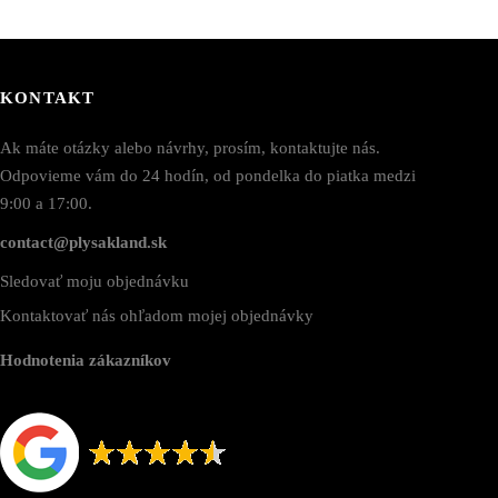
KONTAKT
Ak máte otázky alebo návrhy, prosím, kontaktujte nás.
Odpovieme vám do 24 hodín, od pondelka do piatka medzi
9:00 a 17:00.
contact@plysakland.sk
Sledovať moju objednávku
Kontaktovať nás ohľadom mojej objednávky
Hodnotenia zákazníkov