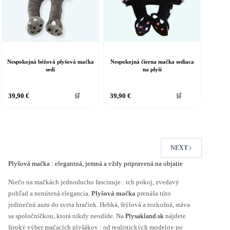
Nespokojná béžová plyšová mačka
Nespokojná čierna mačka sediaca
sedí
na plyši
39,90
€
39,90
€
🛒
🛒
NEXT
Plyšová mačka : elegantná, jemná a vždy pripravená na objatie
Niečo na mačkách jednoducho fascinuje : ich pokoj, zvedavý
pohľad a nenútená elegancia.
Plyšová mačka
prenáša túto
jedinečnú auru do sveta hračiek. Hebká, štýlová a rozkošná, stáva
sa spoločníčkou, ktorá nikdy neodíde. Na
Plysakland.sk
nájdete
široký výber mačacích plyšákov : od realistických modelov po