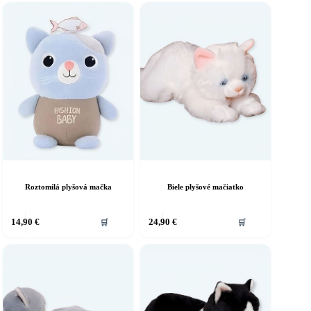
Roztomilá plyšová mačka
Biele plyšové mačiatko
14,90
€
24,90
€
🛒
🛒