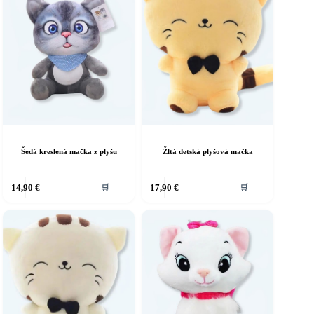
Šedá kreslená mačka z plyšu
Žltá detská plyšová mačka
14,90
€
17,90
€
🛒
🛒