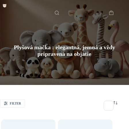
Skip
Domov
Plyšové zvieratká
/
to
content
Shopping
cart
Plyšová mačka : elegantná, jemná a vždy
pripravená na objatie
FILTER