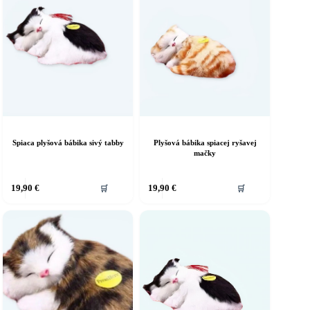
si
ôžete
môžete
ybrať
vybrať
a
na
tránke
stránke
roduktu.
produktu.
Spiaca plyšová bábika sivý tabby
Plyšová bábika spiacej ryšavej
mačky
19,90
€
19,90
€
🛒
🛒