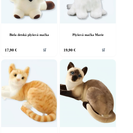
Biela detská plyšová mačka
Plyšová mačka Marie
17,90
€
19,90
€
🛒
🛒