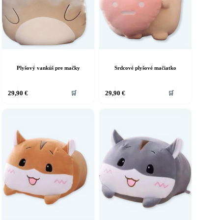
Plyšový vankúš pre mačky
Srdcové plyšové mačiatko
Tento
29,90
€
29,90
€
🛒
🛒
produkt
má
viacero
variantov.
Možnosti
si
môžete
vybrať
na
stránke
produktu.