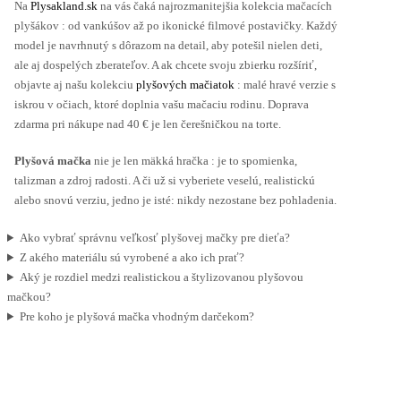
Na
Plysakland.sk
na vás čaká najrozmanitejšia kolekcia mačacích
plyšákov : od vankúšov až po ikonické filmové postavičky. Každý
model je navrhnutý s dôrazom na detail, aby potešil nielen deti,
ale aj dospelých zberateľov. A ak chcete svoju zbierku rozšíriť,
objavte aj našu kolekciu
plyšových mačiatok
: malé hravé verzie s
iskrou v očiach, ktoré doplnia vašu mačaciu rodinu. Doprava
zdarma pri nákupe nad 40 € je len čerešničkou na torte.
Plyšová mačka
nie je len mäkká hračka : je to spomienka,
talizman a zdroj radosti. A či už si vyberiete veselú, realistickú
alebo snovú verziu, jedno je isté: nikdy nezostane bez pohladenia.
Ako vybrať správnu veľkosť plyšovej mačky pre dieťa?
Z akého materiálu sú vyrobené a ako ich prať?
Aký je rozdiel medzi realistickou a štylizovanou plyšovou
mačkou?
Pre koho je plyšová mačka vhodným darčekom?