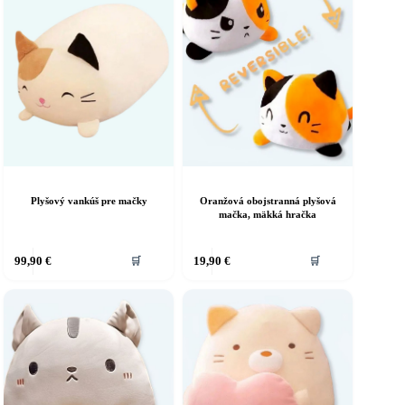
Plyšový vankúš pre mačky
Oranžová obojstranná plyšová
mačka, mäkká hračka
99,90
€
19,90
€
🛒
🛒