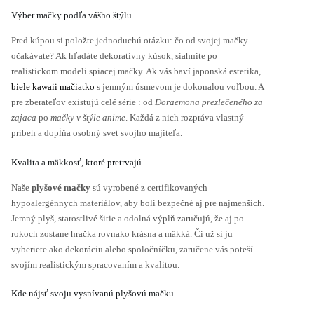
Výber mačky podľa vášho štýlu
Pred kúpou si položte jednoduchú otázku: čo od svojej mačky
očakávate? Ak hľadáte dekoratívny kúsok, siahnite po
realistickom modeli spiacej mačky. Ak vás baví japonská estetika,
biele kawaii mačiatko
s jemným úsmevom je dokonalou voľbou. A
pre zberateľov existujú celé série : od
Doraemona prezlečeného za
zajaca
po
mačky v štýle anime
. Každá z nich rozpráva vlastný
príbeh a dopĺňa osobný svet svojho majiteľa.
Kvalita a mäkkosť, ktoré pretrvajú
Naše
plyšové mačky
sú vyrobené z certifikovaných
hypoalergénnych materiálov, aby boli bezpečné aj pre najmenších.
Jemný plyš, starostlivé šitie a odolná výplň zaručujú, že aj po
rokoch zostane hračka rovnako krásna a mäkká. Či už si ju
vyberiete ako dekoráciu alebo spoločníčku, zaručene vás poteší
svojím realistickým spracovaním a kvalitou.
Kde nájsť svoju vysnívanú plyšovú mačku