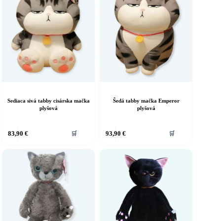
ôžete
ybrať
a
tránke
roduktu.
Sediaca sivá tabby cisárska mačka
Šedá tabby mačka Emperor
plyšová
plyšová
83,90
€
93,90
€
🛒
🛒