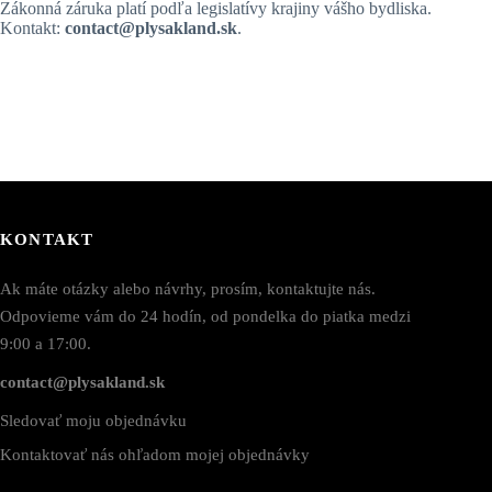
Zákonná záruka platí podľa legislatívy krajiny vášho bydliska.
Kontakt:
contact@plysakland.sk
.
KONTAKT
Ak máte otázky alebo návrhy, prosím, kontaktujte nás.
Odpovieme vám do 24 hodín, od pondelka do piatka medzi
9:00 a 17:00.
contact@plysakland.sk
Sledovať moju objednávku
Kontaktovať nás ohľadom mojej objednávky