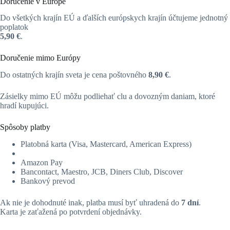
Doručenie v Európe
Do všetkých krajín EÚ a ďalších európskych krajín účtujeme jednotný
poplatok
5,90 €
.
Doručenie mimo Európy
Do ostatných krajín sveta je cena poštovného
8,90 €
.
Zásielky mimo EÚ môžu podliehať clu a dovozným daniam, ktoré
hradí kupujúci.
Spôsoby platby
Platobná karta (Visa, Mastercard, American Express)
Amazon Pay
Bancontact, Maestro, JCB, Diners Club, Discover
Bankový prevod
Ak nie je dohodnuté inak, platba musí byť uhradená do
7 dní
.
Karta je zaťažená po potvrdení objednávky.