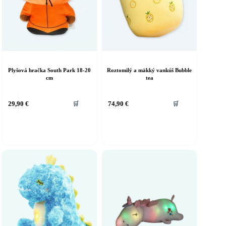
Plyšová hračka South Park 18-20
Roztomilý a mäkký vankúš Bubble
cm
tea
29,90
€
74,90
€
🛒
🛒