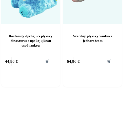
Roztomilý dýchajúci plyšový
Svetelný plyšový vankúš s
dinosaurus s upokojujúcou
jednorožcom
uspávankou
44,90
€
64,90
€
🛒
🛒