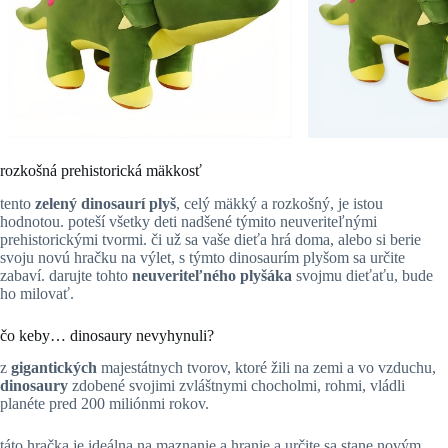
rozkošná prehistorická mäkkosť
tento
zelený dinosaurí plyš
, celý mäkký a rozkošný, je istou
hodnotou. poteší všetky deti nadšené týmito neuveriteľnými
prehistorickými tvormi. či už sa vaše dieťa hrá doma, alebo si berie
svoju novú hračku na výlet, s týmto dinosaurím plyšom sa určite
zabaví. darujte tohto
neuveriteľného plyšáka
svojmu dieťaťu, bude
ho milovať.
čo keby… dinosaury nevyhynuli?
z
gigantických
majestátnych tvorov, ktoré žili na zemi a vo vzduchu,
dinosaury
zdobené svojimi zvláštnymi chocholmi, rohmi, vládli
planéte pred 200 miliónmi rokov.
táto hračka je ideálna na maznanie a hranie a určite sa stane novým