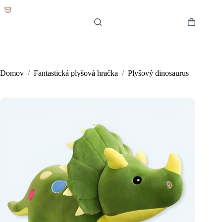
Skip
to
content
Shopping
cart
Domov
/
Fantastická plyšová hračka
/
Plyšový dinosaurus