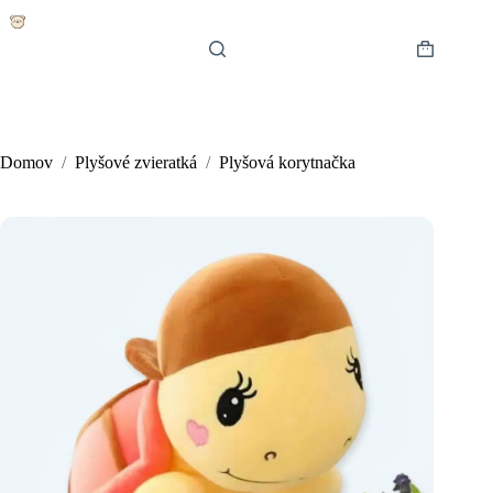
Skip
to
content
Shopping
cart
Domov
/
Plyšové zvieratká
/
Plyšová korytnačka