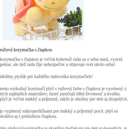
ružová korytnačka s čiapkou
korytnačka s čiapkou je veľmi koketná! rada sa o seba stará, vyzerá
pekne, ale tiež rada žije nebezpečne a objavuje svet okolo seba!
ideálny plyšák pre každého milovníka korytnačiek!
tento rozkošný korytnačí plyš v ružovej farbe s čiapkou je vyrobený z
tých najlepších materiálov, ktoré zaručujú dlhú životnosť a kvalitu.
plyš je veľmi mäkký a príjemný, takže je ideálny pre deti aj dospelých.
je vyplnený mikroperličkami pre mäkký a príjemný pocit. plyš sa
dodáva aj s príslušnou čiapkou.
táto plyšová korytnačka je skvelým darčekom pre deti aj dospelých. je