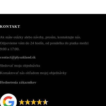
KONTAKT
Ak máte otázky alebo návrhy, prosím, kontaktujte nás.
Odpovieme vám do 24 hodín, od pondelka do piatka medzi
9:00 a 17:00.
contact@plysakland.sk
Sledovať moju objednávku
Kontaktovať nás ohľadom mojej objednávky
Hodnotenia zákazníkov