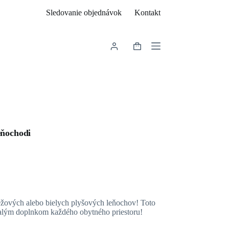
Sledovanie objednávok
Kontakt
Shopping
cart
eňochodi
žových alebo bielych plyšových leňochov! Toto
nalým doplnkom každého obytného priestoru!