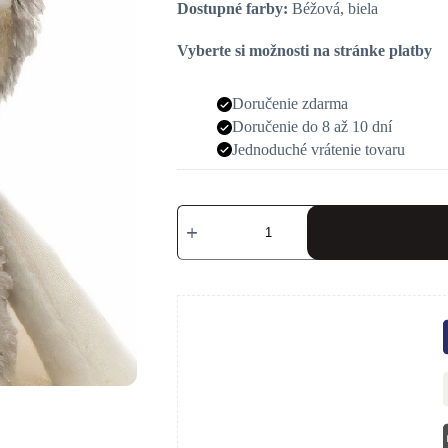
Dostupné farby:
Béžová, biela
Vyberte si možnosti na stránke platby
Doručenie zdarma
Doručenie do 8 až 10 dní
Jednoduché vrátenie tovaru
množstvo
Plyšová
hračka
Pán
a
pani
béžoví
leňochodi