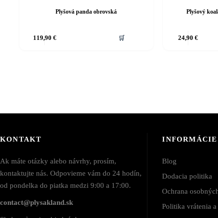
Plyšová panda obrovská
Plyšový koa
119,90
€
🛒
24,90
€
KONTAKT
INFORMÁCIE
Ak máte otázky alebo návrhy, prosím,
Blog
kontaktujte nás. Odpovieme vám do 24 hodín,
Dodacia politika
od pondelka do piatka medzi 9:00 a 17:00.
Ochrana osobnýc
contact@plysakland.sk
Politika vrátenia 