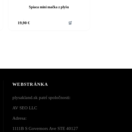
Spiaca mini mačka z plyšu
19,90
€
🛒
WEBSTRÁNKA
plysakland.sk patrí spoločnosti:
AV SEO LLC
Adresa:
1111B S Governors Ave STE 40127