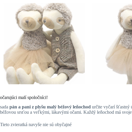
očarujúci malí spoločníci!
sada
pán a pani z plyšu malý béžový leňochod
určite vyčarí šťastný
béžovou srsťou a veľkými, lákavými očami. Každý leňochod má svoje v
Tieto zvieratká navyše nie sú obyčajné