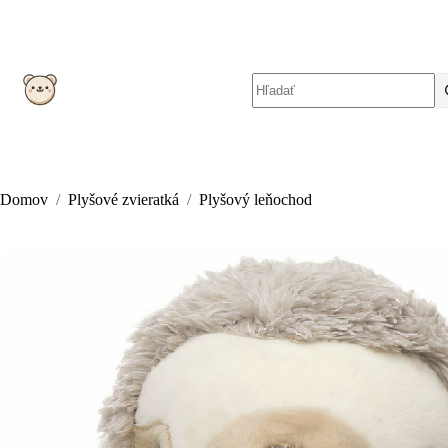
Skip
to
content
No
results
Domov
/
Plyšové zvieratká
/
Plyšový leňochod