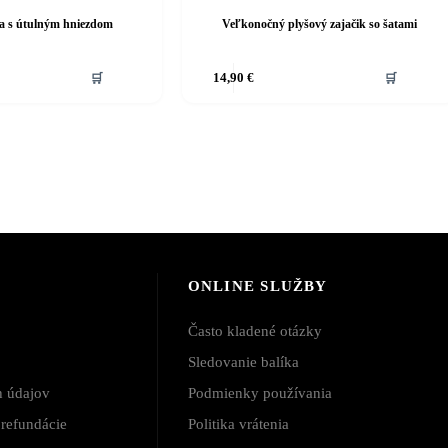
la s útulným hniezdom
Veľkonočný plyšový zajačik so šatami
🛒
14,90
€
🛒
ONLINE SLUŽBY
Často kladené otázky
Sledovanie balíka
h údajov
Podmienky používania
a refundácie
Politika vrátenia