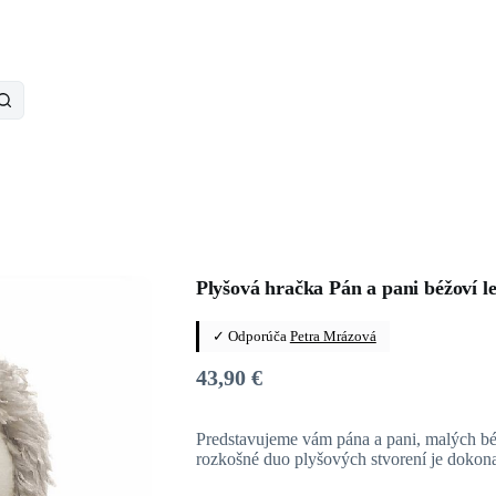
Plyšová hračka Pán a pani béžoví l
✓ Odporúča
Petra Mrázová
43,90
€
Predstavujeme vám pána a pani, malých bé
rozkošné duo plyšových stvorení je doko