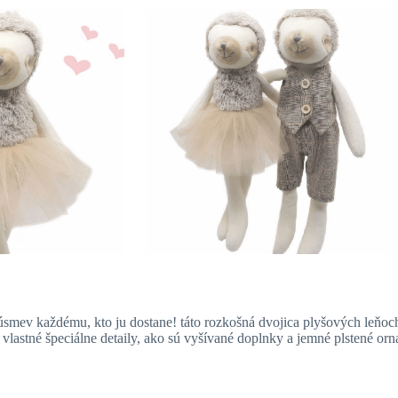
 úsmev každému, kto ju dostane! táto rozkošná dvojica plyšových leňo
lastné špeciálne detaily, ako sú vyšívané doplnky a jemné plstené o