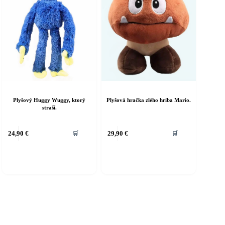
stránke
produktu.
Plyšový Huggy Wuggy, ktorý
Plyšová hračka zlého hríba Mario.
straší.
24,90
€
29,90
€
🛒
🛒