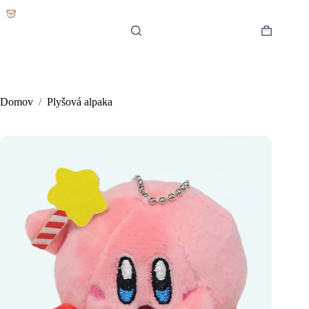
Skip
to
content
Shopping
cart
Domov
/
Plyšová alpaka