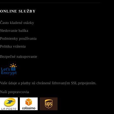
ONLINE SLUŽBY
Často kladené otázky
Sledovanie balíka
Podmienky používania
Politika vrátenia
Bezpečné nakupovanie
Vaše údaje a platby sú chránené šifrovaným SSL pripojením.
Naši prepravcovia