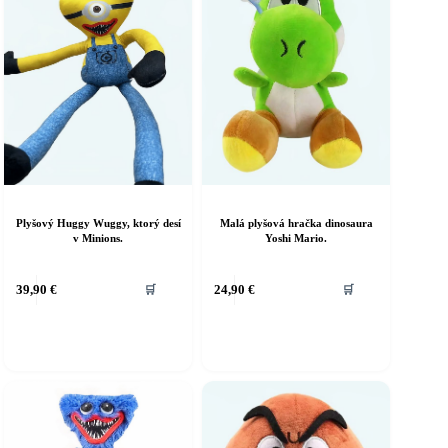
Plyšový Huggy Wuggy, ktorý desí
Malá plyšová hračka dinosaura
v Minions.
Yoshi Mario.
Tento
39,90
€
24,90
€
🛒
🛒
produkt
má
viacero
variantov.
Možnosti
si
môžete
vybrať
na