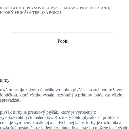
KATEGÓRIA:
PLYŠOVÁ ALPAKA : MÄKKÝ PRIATEĽ Z ÁND,
KTORÝ PRINÁŠA TEPLO A POKOJ
Popis
kirby
rozšírte svoju zbierku fanúšikov o tohto plyšáka so známou ružovou
loptičkou, ktorá všetko vysaje. roztomilý a prítulný, bude vás všade
sprevádzať.
plyšák kirby je prémiový plyšák, ktorý je vyrobený z
vysokokvalitných materiálov. Rozmery tohto plyšáka sú približne 11
cm a je vyrobený z mäkkej a nadýchanej látky. kirby je roztomilá a
rozkošná postavička z videohier nintendo a teraz ho môžete mať všade