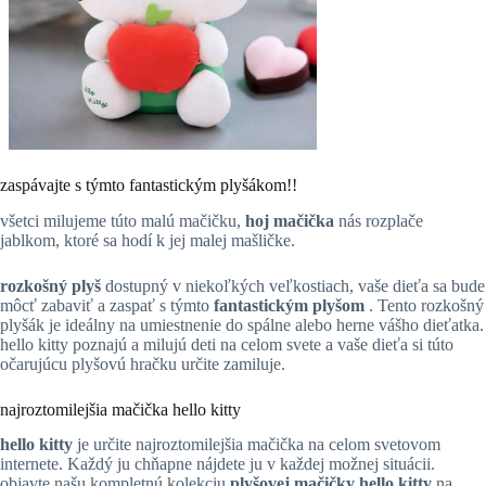
zaspávajte s týmto fantastickým plyšákom!!
všetci milujeme túto malú mačičku,
hoj mačička
nás rozplače
jablkom, ktoré sa hodí k jej malej mašličke.
rozkošný plyš
dostupný v niekoľkých veľkostiach, vaše dieťa sa bude
môcť zabaviť a zaspať s týmto
fantastickým plyšom
. Tento rozkošný
plyšák je ideálny na umiestnenie do spálne alebo herne vášho dieťatka.
hello kitty poznajú a milujú deti na celom svete a vaše dieťa si túto
očarujúcu plyšovú hračku určite zamiluje.
najroztomilejšia mačička hello kitty
hello kitty
je určite najroztomilejšia mačička na celom svetovom
internete. Každý ju chňapne nájdete ju v každej možnej situácii.
objavte našu kompletnú kolekciu
plyšovej mačičky hello kitty
na