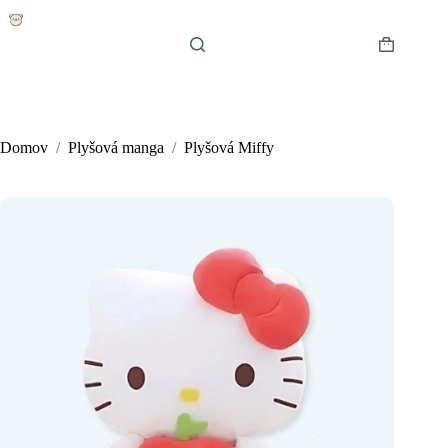
Skip
to
content
Shopping
cart
Domov
/
Plyšová manga
/
Plyšová Miffy