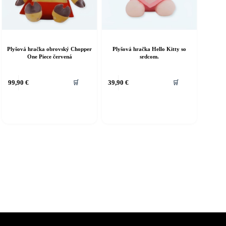
Plyšová hračka obrovský Chopper
Plyšová hračka Hello Kitty so
One Piece červená
srdcom.
ento
99,90
€
39,90
€
🛒
🛒
rodukt
á
iacero
ariantov.
ožnosti
ôžete
ybrať
a
tránke
roduktu.