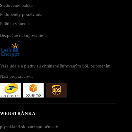
Sledovanie balíka
Podmienky používania
Politika vrátenia
Bezpečné nakupovanie
Vaše údaje a platby sú chránené šifrovaným SSL pripojením.
Naši prepravcovia
WEBSTRÁNKA
plysakland.sk patrí spoločnosti: